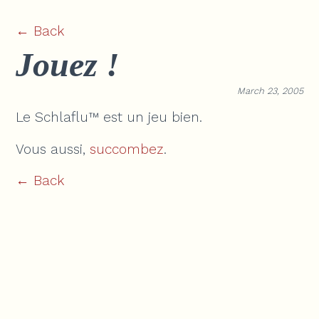
← Back
Jouez !
March 23, 2005
Le Schlaflu™ est un jeu bien.
Vous aussi,
succombez
.
← Back